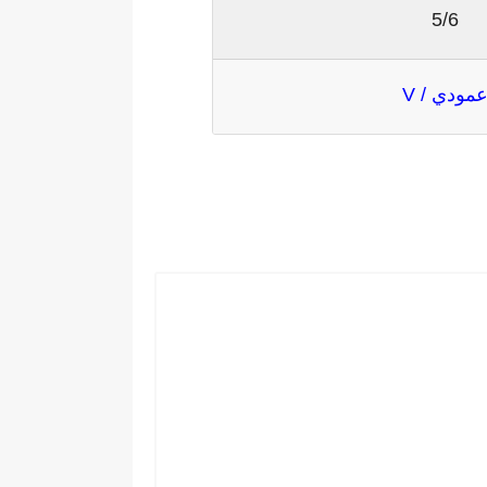
5/6
مودي / V