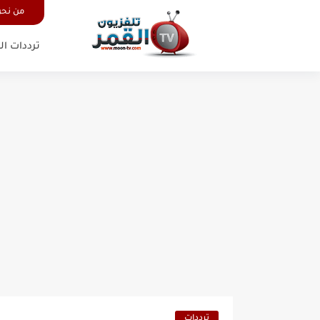
من نح
ترددات ال
ترددات