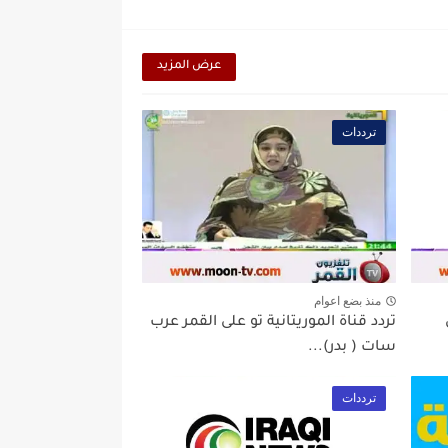
عرض المزيد
ترددات
منذ بضع اعوام
تردد قناة الموريتانية تو على القمر عرب
سات ( بدر)...
ترددات