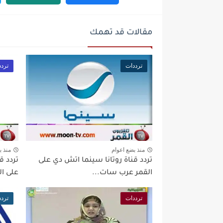
مقالات قد تهمك
ترددات
تردد
منذ بضع اعوام
منذ ب
تردد قناة روتانا سينما اتش دي على
تردد ق
القمر عرب سات...
على ال
ترددات
تردد