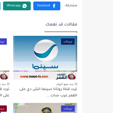
مقالات قد تهمك
ترددات
تردد
منذ بضع اعوام
منذ ب
تردد قناة روتانا سينما اتش دي على
تردد ق
القمر عرب سات...
على ال
ترددات
تردد