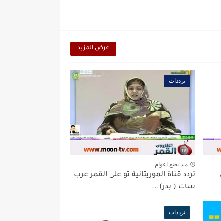
عرض المزيد
ترددات
منذ بضع اعوام
تردد قناة الموريتانية تو على القمر عرب
سات ( بدر)...
ترددات