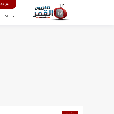
من نح
ترددات ال
ترددات