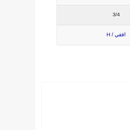
3/4
افقي / H