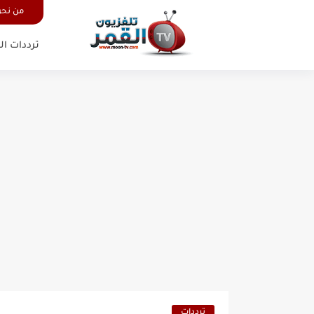
من نح
ترددات ال
ترددات