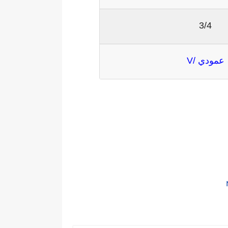
3/4
عمودي /V