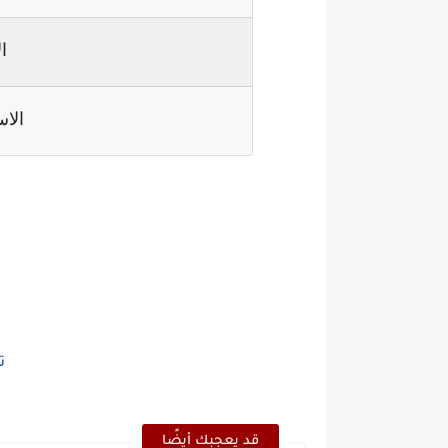
ا
الا
ت
قد يعجبك أيضًا