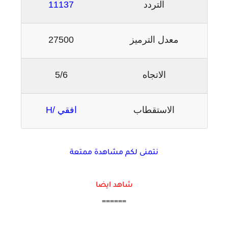
التردد
11137
معدل الترميز
27500
الاتجاه
5/6
الاستقطاب
افقي /H
نتمنى لكم مشاهدة ممتعة
شاهد ايضا
======