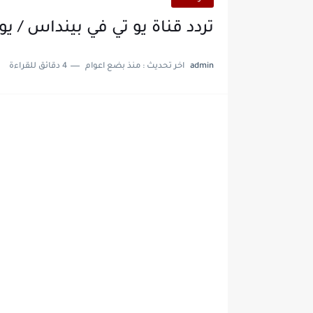
تردد قناة يو تي في بينداس / يو تي في ستار
admin
اخر تحديث :
منذ بضع اعوام
4 دقائق للقراءة