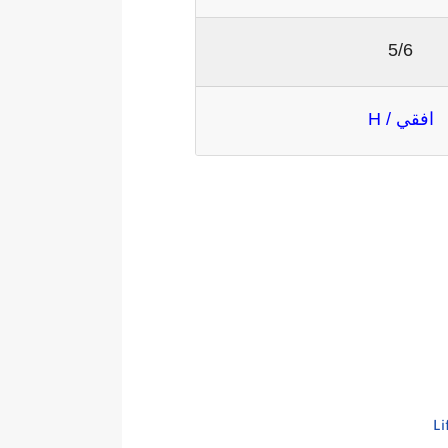
5/6
افقي / H