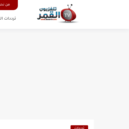
من نح
ترددات ال
ترددات