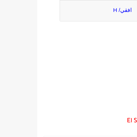
افقي/ H
El 