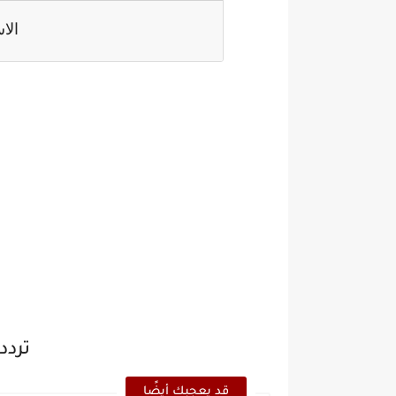
الا
تردد
قد يعجبك أيضًا