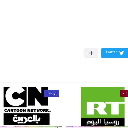
ات
ترددات