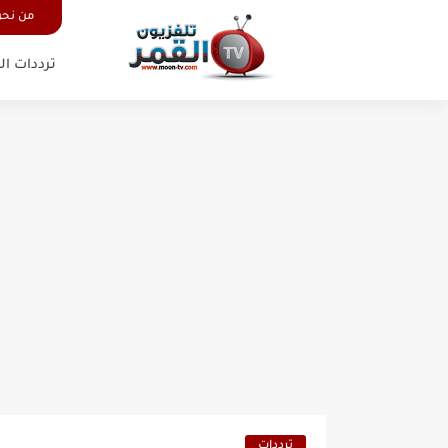
من نح
ترددات ال
ترددات